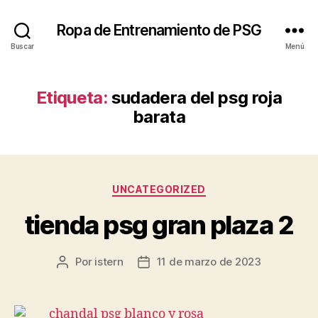
Ropa de Entrenamiento de PSG
Buscar
Menú
Etiqueta:
sudadera del psg roja
barata
Categorías
UNCATEGORIZED
tienda psg gran plaza 2
Por
istern
11 de marzo de 2023
Autor
Fecha
de
de
la
la
entrada
entrada