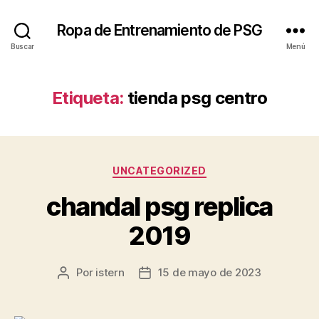
Ropa de Entrenamiento de PSG
Buscar
Menú
Etiqueta:
tienda psg centro
Categorías
UNCATEGORIZED
chandal psg replica
2019
Por
istern
15 de mayo de 2023
Autor
Fecha
de
de
la
la