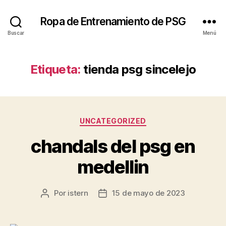
Ropa de Entrenamiento de PSG
Buscar
Menú
Etiqueta:
tienda psg sincelejo
Categorías
UNCATEGORIZED
chandals del psg en
medellin
Por
istern
15 de mayo de 2023
Autor
Fecha
de
de
la
la