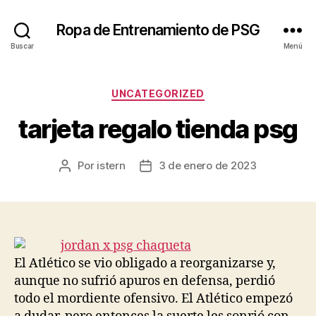
Ropa de Entrenamiento de PSG
Buscar
Menú
Categorías
UNCATEGORIZED
tarjeta regalo tienda psg
Por
istern
3 de enero de 2023
Autor
Fecha
de
de
la
la
entrada
entrada
El Atlético se vio obligado a reorganizarse y,
aunque no sufrió apuros en defensa, perdió
todo el mordiente ofensivo. El Atlético empezó