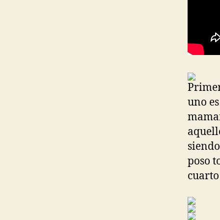
Primer
uno es
mamarr
aquell
siendo
poso t
cuarto