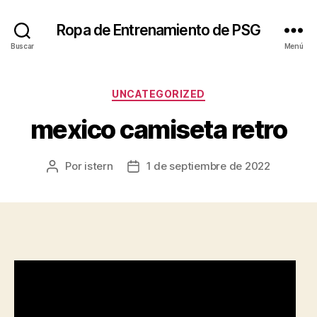
Ropa de Entrenamiento de PSG
Buscar
Menú
Categorías
UNCATEGORIZED
mexico camiseta retro
Por
istern
1 de septiembre de 2022
Autor
Fecha
de
de
la
la
entrada
entrada