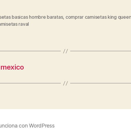
setas basicas hombre baratas
,
comprar camisetas king quee
s
amisetas raval
 mexico
unciona con WordPress