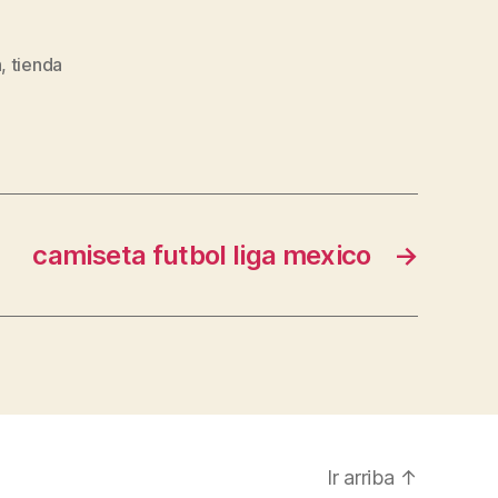
n
,
tienda
camiseta futbol liga mexico
→
Ir arriba
↑