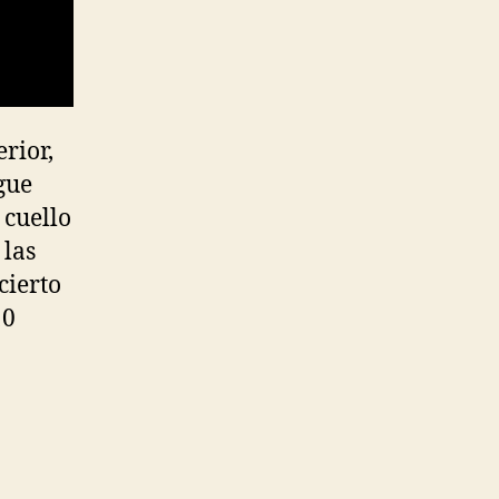
rior,
gue
 cuello
 las
cierto
10