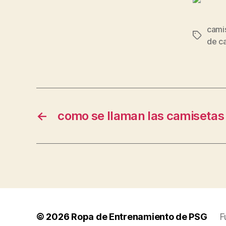
cami
Etiqueta
de c
←
como se llaman las camisetas
© 2026
Ropa de Entrenamiento de PSG
F