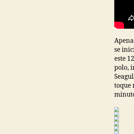
Apenas
se ini
este 1
polo, 
Seagul
toque 
minuto