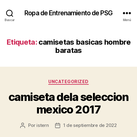
Ropa de Entrenamiento de PSG
Buscar
Menú
Etiqueta:
camisetas basicas hombre
baratas
Categorías
UNCATEGORIZED
camiseta dela seleccion
mexico 2017
Por
istern
1 de septiembre de 2022
Autor
Fecha
de
de