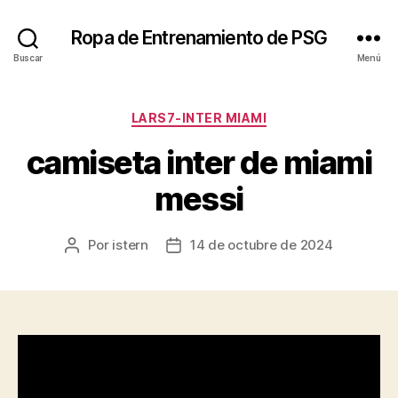
Ropa de Entrenamiento de PSG
Buscar
Menú
Categorías
LARS7-INTER MIAMI
camiseta inter de miami
messi
Por
istern
14 de octubre de 2024
Autor
Fecha
de
de
la
la
entrada
entrada