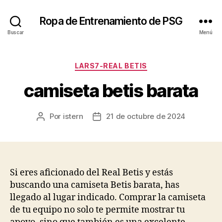
Ropa de Entrenamiento de PSG
Buscar
Menú
Categorías
LARS7-REAL BETIS
camiseta betis barata
Por
istern
21 de octubre de 2024
Autor
Fecha
de
de
la
la
entrada
entrada
Si eres aficionado del Real Betis y estás
buscando una camiseta Betis barata, has
llegado al lugar indicado. Comprar la camiseta
de tu equipo no solo te permite mostrar tu