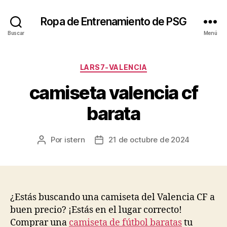
Ropa de Entrenamiento de PSG
Buscar
Menú
Categorías
LARS7-VALENCIA
camiseta valencia cf
barata
Por
istern
21 de octubre de 2024
Autor
Fecha
de
de
la
la
entrada
entrada
¿Estás buscando una camiseta del Valencia CF a
buen precio? ¡Estás en el lugar correcto!
Comprar una
camiseta de fútbol baratas
tu