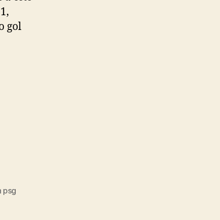
1,
o gol
n psg