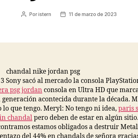
Por
istern
11 de marzo de 2023
Autor
Fecha
de
de
la
la
entrada
entrada
3 Sony sacó al mercado la consola PlayStatio
ra psg jordan
consola en Ultra HD que marc
a generación acontecida durante la década. M
o lo que tengo. Meryl: No tengo ni idea,
paris 
in chandal
pero deben de estar en algún sitio.
contramos estamos obligados a destruir Metal
entazo del 44% en chandals de señora gracias