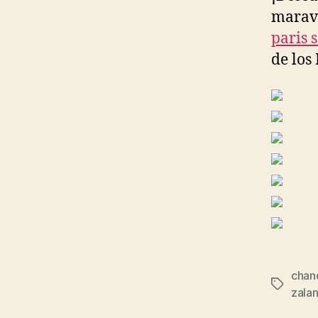
maravi
paris 
de los 
chan
Etiqueta
zala