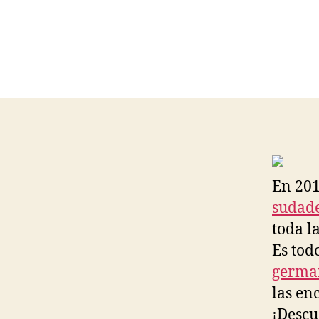
En 201
sudade
toda l
Es tod
germa
las en
¡Descu