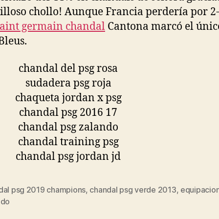
lloso chollo! Aunque Francia perdería por 2-
saint germain chandal
Cantona marcó el únic
Bleus.
dal psg 2019 champions
,
chandal psg verde 2013
,
equipacio
s
ndo