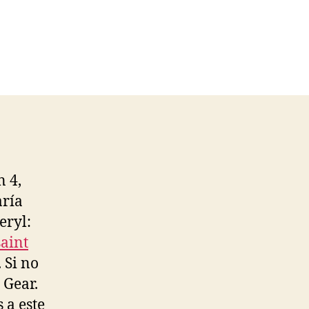
n 4,
aría
eryl:
saint
 Si no
 Gear.
 a este