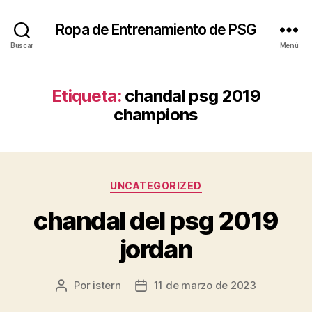
Ropa de Entrenamiento de PSG
Buscar
Menú
Etiqueta:
chandal psg 2019
champions
Categorías
UNCATEGORIZED
chandal del psg 2019
jordan
Por
istern
11 de marzo de 2023
Autor
Fecha
de
de