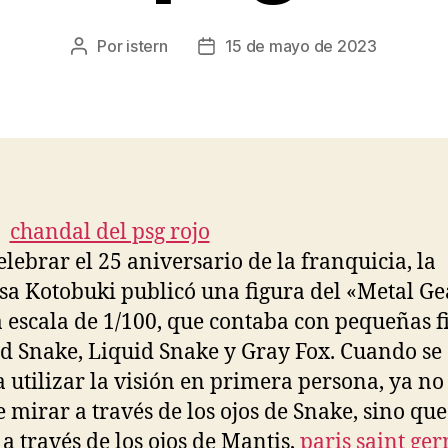
Por
istern
15 de mayo de 2023
Autor
Fecha
de
de
la
la
entrada
entrada
elebrar el 25 aniversario de la franquicia, la
a Kotobuki publicó una figura del «Metal Ge
 escala de 1/100, que contaba con pequeñas f
id Snake, Liquid Snake y Gray Fox. Cuando se
a utilizar la visión en primera persona, ya no
e mirar a través de los ojos de Snake, sino que
a través de los ojos de Mantis,
paris saint ge