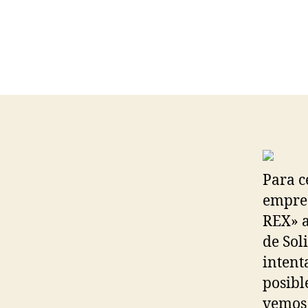
Para c
empres
REX» a
de Sol
intent
posibl
vemos 