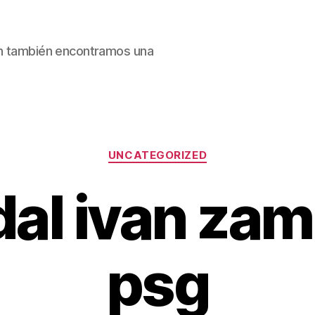
ain también encontramos una
Categorías
UNCATEGORIZED
al ivan za
psg