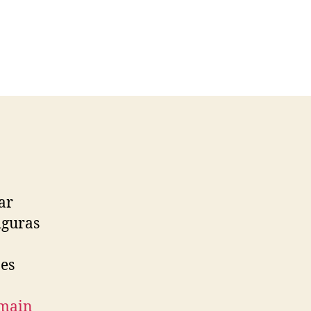
ar
iguras
 es
rmain