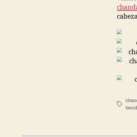
chand
cabeza
chand
Etiqueta
tien