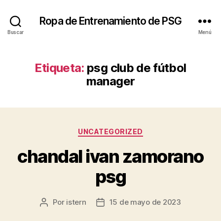
Ropa de Entrenamiento de PSG
Buscar
Menú
Etiqueta:
psg club de fútbol
manager
Categorías
UNCATEGORIZED
chandal ivan zamorano
psg
Por
istern
15 de mayo de 2023
Autor
Fecha
de
de