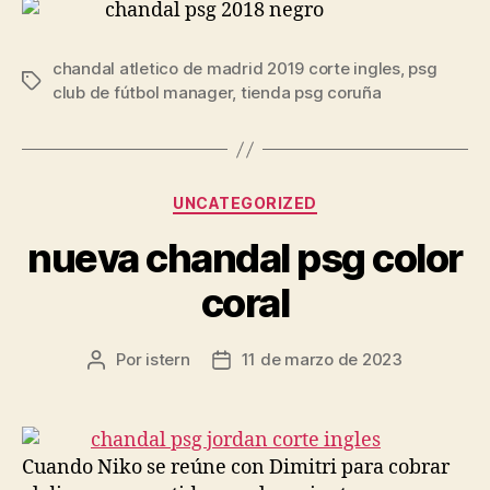
chandal atletico de madrid 2019 corte ingles
,
psg
Etiquetas
club de fútbol manager
,
tienda psg coruña
Categorías
UNCATEGORIZED
nueva chandal psg color
coral
Por
istern
11 de marzo de 2023
Autor
Fecha
de
de
la
la
entrada
entrada
Cuando Niko se reúne con Dimitri para cobrar