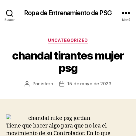
Ropa de Entrenamiento de PSG
Buscar
Menú
Categorías
UNCATEGORIZED
chandal tirantes mujer
psg
Por
istern
15 de mayo de 2023
Autor
Fecha
de
de
la
la
entrada
entrada
Tiene que hacer algo para que no lea el
movimiento de su Controlador. En lo que