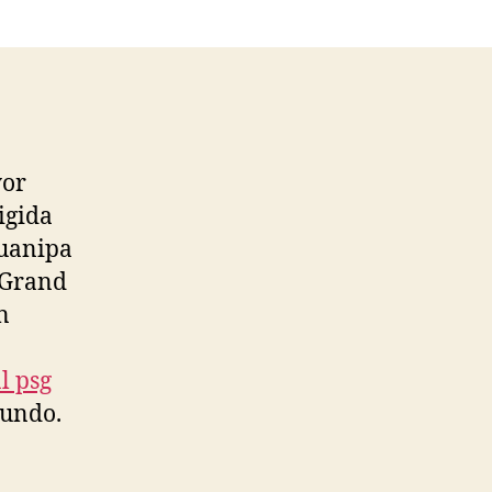
yor
igida
Guanipa
 Grand
n
l psg
mundo.