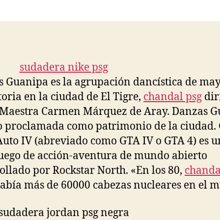
la
la
entrada
entrada
 Guanipa es la agrupación dancística de ma
toria en la ciudad de El Tigre,
chandal psg
dir
 Maestra Carmen Márquez de Aray. Danzas 
o proclamada como patrimonio de la ciudad.
Auto IV (abreviado como GTA IV o GTA 4) es u
uego de acción-aventura de mundo abierto
ollado por Rockstar North. «En los 80,
chanda
abía más de 60000 cabezas nucleares en el 