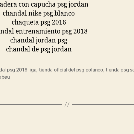
al psg 2019 liga
,
tienda oficial del psg polanco
,
tienda psg s
s
abeu