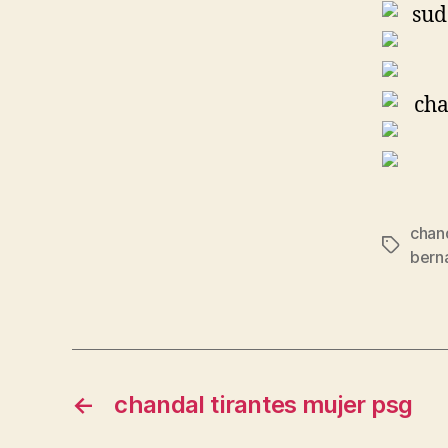
chand
Etiqueta
bern
←
chandal tirantes mujer psg