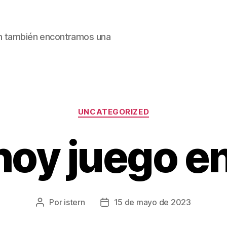
ain también encontramos una
Categorías
UNCATEGORIZED
hoy juego en
Por
istern
15 de mayo de 2023
Autor
Fecha
de
de