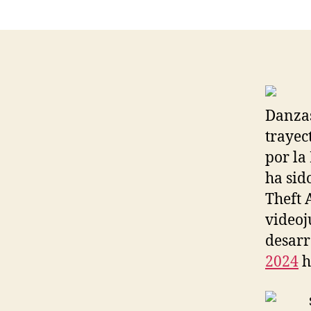
Danzas
trayec
por la
ha sid
Theft 
videoj
desarr
2024
h