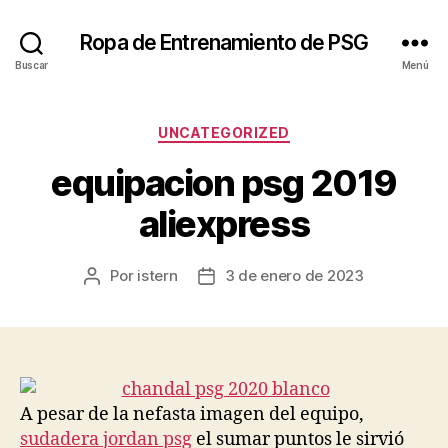
Ropa de Entrenamiento de PSG
Buscar
Menú
Categorías
UNCATEGORIZED
equipacion psg 2019
aliexpress
Por
istern
3 de enero de 2023
Autor
Fecha
de
de
la
la
entrada
entrada
A pesar de la nefasta imagen del equipo,
sudadera jordan psg
el sumar puntos le sirvió