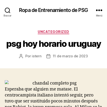
Ropa de Entrenamiento de PSG
Buscar
Menú
Categorías
UNCATEGORIZED
psg hoy horario uruguay
Por
istern
11 de marzo de 2023
Autor
Fecha
de
de
la
la
entrada
entrada
Esperaba que alguien me matase. El
centrocampista italiano intentó seguir, pero
tuvo que ser sustituido pocos minutos después