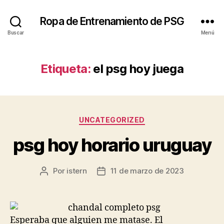
Ropa de Entrenamiento de PSG
Buscar
Menú
Etiqueta:
el psg hoy juega
Categorías
UNCATEGORIZED
psg hoy horario uruguay
Por
istern
11 de marzo de 2023
Autor
Fecha
de
de
la
la
entrada
entrada
Esperaba que alguien me matase. El