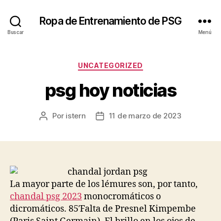
Ropa de Entrenamiento de PSG
Buscar
Menú
Categorías
UNCATEGORIZED
psg hoy noticias
Por
istern
11 de marzo de 2023
Autor
Fecha
de
de
la
la
entrada
entrada
La mayor parte de los lémures son, por tanto,
chandal psg 2023
monocromáticos o
dicromáticos. 85′Falta de Presnel Kimpembe