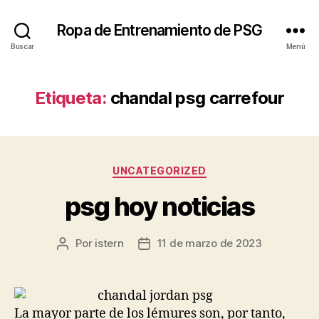
Ropa de Entrenamiento de PSG
Buscar
Menú
Etiqueta:
chandal psg carrefour
Categorías
UNCATEGORIZED
psg hoy noticias
Por
istern
11 de marzo de 2023
Autor
Fecha
de
de
la
la
entrada
entrada
La mayor parte de los lémures son, por tanto,