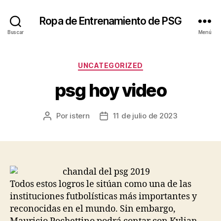
Ropa de Entrenamiento de PSG
Buscar
Menú
Categorías
UNCATEGORIZED
psg hoy video
Por
istern
11 de julio de 2023
Autor
Fecha
de
de
la
la
entrada
entrada
Todos estos logros le sitúan como una de las
instituciones futbolísticas más importantes y
reconocidas en el mundo. Sin embargo,