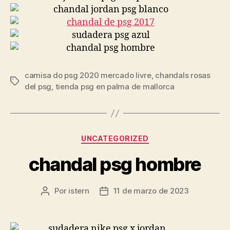
camisa do psg 2020 mercado livre
,
chandals rosas
Etiquetas
del psg
,
tienda psg en palma de mallorca
Categorías
UNCATEGORIZED
chandal psg hombre
Por
istern
11 de marzo de 2023
Autor
Fecha
de
de
la
la
entrada
entrada