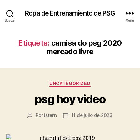
Ropa de Entrenamiento de PSG
Buscar
Menú
Etiqueta:
camisa do psg 2020
mercado livre
Categorías
UNCATEGORIZED
psg hoy video
Por
istern
11 de julio de 2023
Autor
Fecha
de
de
la
la
entrada
entrada