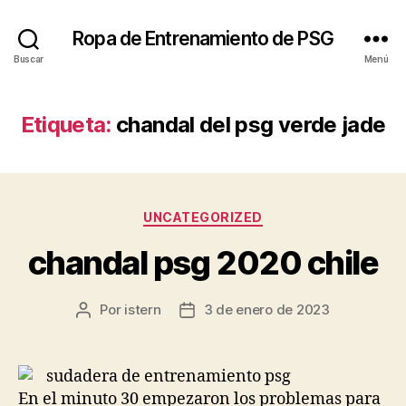
Ropa de Entrenamiento de PSG
Buscar
Menú
Etiqueta:
chandal del psg verde jade
Categorías
UNCATEGORIZED
chandal psg 2020 chile
Por
istern
3 de enero de 2023
Autor
Fecha
de
de
la
la
entrada
entrada
En el minuto 30 empezaron los problemas para