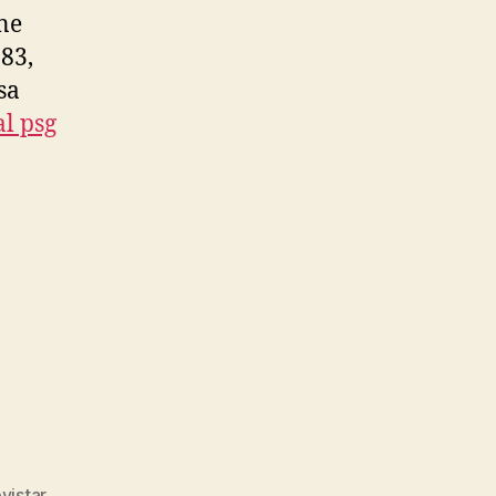
ne
 83,
sa
l psg
vistar