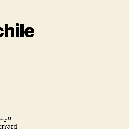
hile
uipo
errard