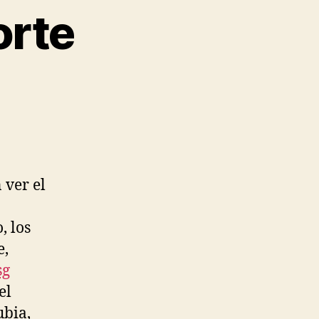
orte
 ver el
, los
e,
sg
el
ubia,