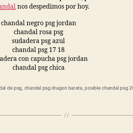
andal
nos despedimos por hoy.
dal de psg
,
chandal psg dragon barata
,
posible chandal psg 
s