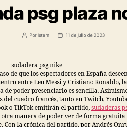
nda psg plaza n
Por
istern
11 de julio de 2023
Autor
Fecha
de
de
la
la
entrada
entrada
caso de que los espectadores en España deseen
entro entre Leo Messi y Cristiano Ronaldo, la
 de poder presenciarlo es sencilla. Asimismo
s del cuadro francés, tanto en Twitch, Youtub
ok o TikTok emitirán el partido,
sudaderas p
 otra manera de poder ver de forma gratuita 
. Con la crónica del partido, por Andrés Onr