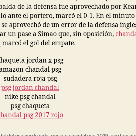
spalda de la defensa fue aprovechado por Kea
olo ante el portero, marcó el 0-1. En el minuto
 se aprovechó de un error de la defensa ingle
ar un pase a Simao que, sin oposición,
chanda
o
marcó el gol del empate.
dal del psg verde jade
,
posible chandal psg 2019
,
psg hoy mo