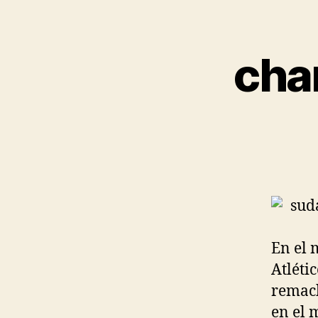
cha
En el 
Atléti
remach
en el 