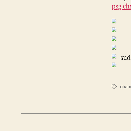
psg ch
chan
Etiqueta