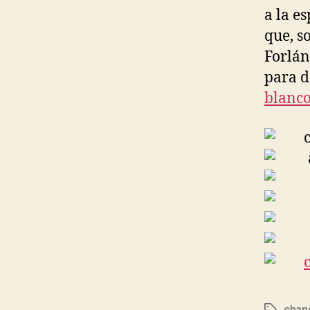
a la e
que, s
Forlán
para d
blanc
chan