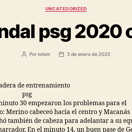
Categorías
UNCATEGORIZED
ndal psg 2020 c
Por
istern
3 de enero de 2023
Autor
Fecha
de
de
la
la
entrada
entrada
minuto 30 empezaron los problemas para el
co: Merino cabeceó hacia el centro y Macanás
ó también de cabeza para adelantar a su eq
marcador. En el minuto 14, un buen pase de G