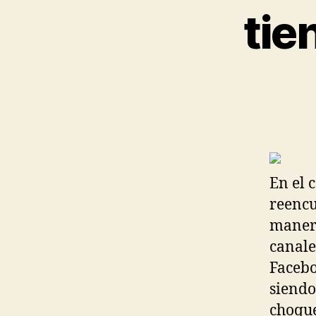
tie
En el 
reencu
manera
canale
Facebo
siendo
choque