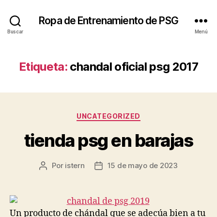
Ropa de Entrenamiento de PSG
Buscar
Menú
Etiqueta:
chandal oficial psg 2017
Categorías
UNCATEGORIZED
tienda psg en barajas
Por
istern
15 de mayo de 2023
Autor
Fecha
de
de
la
la
entrada
entrada
Un producto de chándal que se adecúa bien a tu