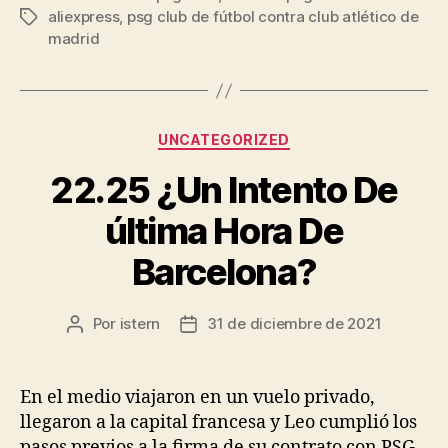
aliexpress
,
psg club de fútbol contra club atlético de
Etiquetas
madrid
Categorías
UNCATEGORIZED
22.25 ¿Un Intento De
última Hora De
Barcelona?
Por
istern
31 de diciembre de 2021
Autor
Fecha
de
de
la
la
entrada
entrada
En el medio viajaron en un vuelo privado,
llegaron a la capital francesa y Leo cumplió los
pasos previos a la firma de su contrato con PSG,