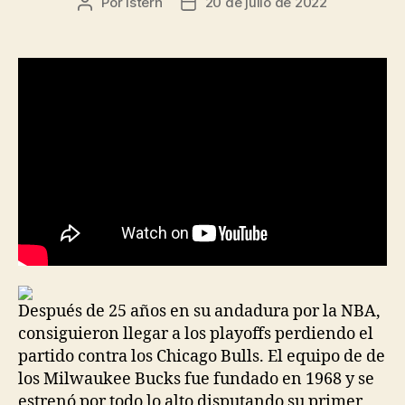
Por
istern
20 de julio de 2022
Autor
Fecha
de
de
la
la
entrada
entrada
Después de 25 años en su andadura por la NBA,
consiguieron llegar a los playoffs perdiendo el
partido contra los Chicago Bulls. El equipo de de
los Milwaukee Bucks fue fundado en 1968 y se
estrenó por todo lo alto disputando su primer