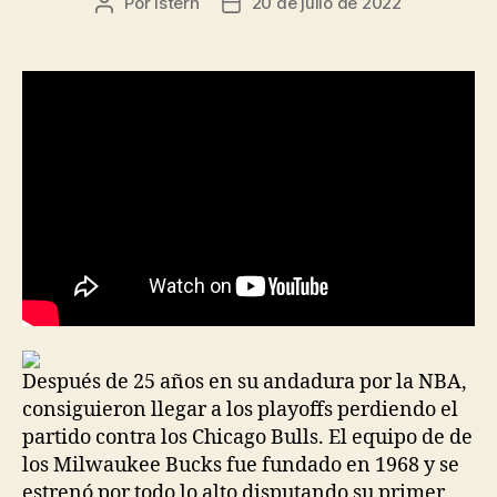
Por
istern
20 de julio de 2022
Autor
Fecha
de
de
la
la
entrada
entrada
Después de 25 años en su andadura por la NBA,
consiguieron llegar a los playoffs perdiendo el
partido contra los Chicago Bulls. El equipo de de
los Milwaukee Bucks fue fundado en 1968 y se
estrenó por todo lo alto disputando su primer