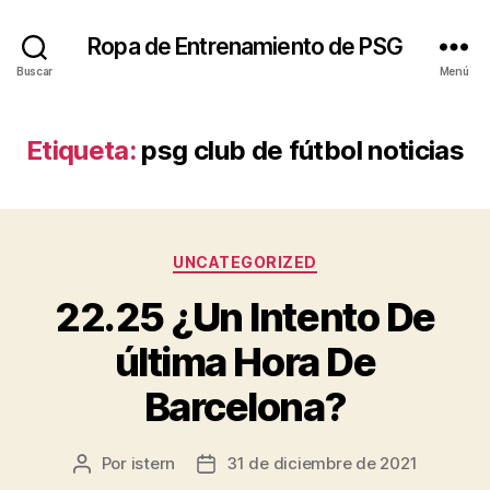
Ropa de Entrenamiento de PSG
Buscar
Menú
Etiqueta:
psg club de fútbol noticias
Categorías
UNCATEGORIZED
22.25 ¿Un Intento De
última Hora De
Barcelona?
Por
istern
31 de diciembre de 2021
Autor
Fecha
de
de