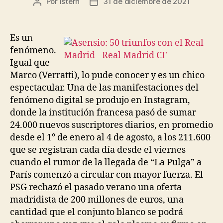
Por
istern
31 de diciembre de 2021
Autor
Fecha
de
de
la
la
entrada
entrada
Es un
fenómeno.
Igual que
Marco (Verratti), lo pude conocer y es un chico
espectacular. Una de las manifestaciones del
fenómeno digital se produjo en Instagram,
donde la institución francesa pasó de sumar
24.000 nuevos suscriptores diarios, en promedio
desde el 1° de enero al 4 de agosto, a los 211.600
que se registran cada día desde el viernes
cuando el rumor de la llegada de “La Pulga” a
París comenzó a circular con mayor fuerza. El
PSG rechazó el pasado verano una oferta
madridista de 200 millones de euros, una
cantidad que el conjunto blanco se podrá